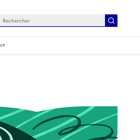
echercher
Recherch
ct