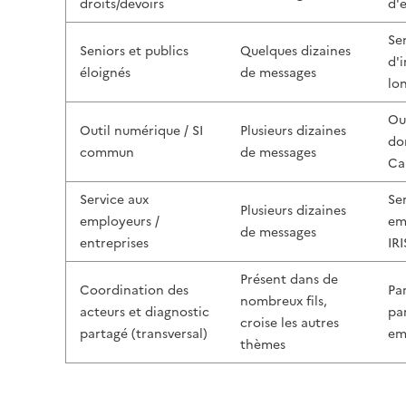
droits/devoirs
d'
Sen
Seniors et publics
Quelques dizaines
d'
éloignés
de messages
lo
Ou
Outil numérique / SI
Plusieurs dizaines
do
commun
de messages
Ca
Service aux
Se
Plusieurs dizaines
employeurs /
em
de messages
entreprises
IR
Présent dans de
Coordination des
Par
nombreux fils,
acteurs et diagnostic
pa
croise les autres
partagé (transversal)
em
thèmes