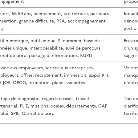
engagement
propos
iors, 58-59 ans, licenciement, pré-retraite, parcours
Inquiét
insertion, grande difficulté, RSA, accompagnement
dénonc
ng
gestion
til numérique, outil unique, SI commun, base de
Frustr
nnées unique, interopérabilité, suivi de parcours,
d'un s
rnet de bord, partage d'informations, RGPD
sugges
rvice aux employeurs, service aux entreprises,
Volonté
ployeurs, offres, recrutement, immersion, appui RH,
manque
IS-JOB, OPCO, formation, places vacantes
d'entr
tage de diagnostic, regards croisés, travail
Ton co
rtenarial, PLIE, missions locales, départements, CAP
clarif
ploi, SPIE, Carnet de bord
territo