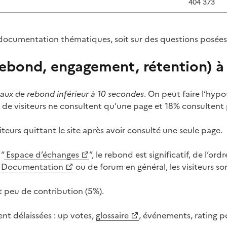
404 373
 documentation thématiques, soit sur des questions posées
rebond, engagement, rétention) à
taux de rebond inférieur à 10 secondes
. On peut faire l’hypo
% de visiteurs ne consultent qu’une page et 18% consultent
eurs quittant le site après avoir consulté une seule page.
 “
Espace d’échanges
”, le rebond est significatif, de l’or
e
Documentation
ou de forum en général, les visiteurs s
et peu de contribution (5%).
ent délaissées : up votes,
glossaire
, événements, rating p