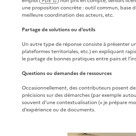
emploi (
PLIE
) non pris en compte, seniors lice
(Ouvre une nouvelle fenêtre)
une proposition concrète : outil commun, base de 
meilleure coordination des acteurs, etc.
Partage de solutions ou d’outils
Un autre type de réponse consiste à présenter un
plateformes territoriales, etc.) en expliquant ra
le partage de bonnes pratiques entre pairs et l’ins
Questions ou demandes de ressources
Occasionnellement, des contributeurs posent des 
précisions sur des démarches (par exemple autour 
souvent d’une contextualisation (« je prépare mon 
d’expérience ou de documents.