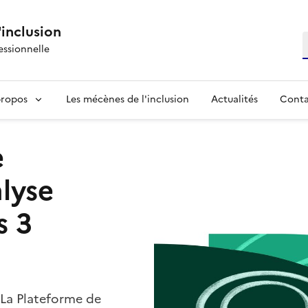
'inclusion
R
essionnelle
propos
Les mécènes de l'inclusion
Actualités
Conta
e
alyse
s 3
 La Plateforme de