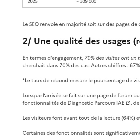
2025
~ 309 000
Le SEO renvoie en majorité soit sur des pages de
2/ Une qualité des usages (
En termes d’engagement,
70% des visites ont un 
cherchait dans 70% des cas. Autres chiffres : 67
*Le taux de rebond mesure le pourcentage de visit
Lorsque l’arrivée se fait sur une page de forum ou
(Ouvre une nouvelle fenêtre)
fonctionnalités de
Diagnostic Parcours IAE
, d
(Ouvre une nouvelle fenêtre)
(Ouvre une nouvelle fenêtre)
Les visiteurs font avant tout de la lecture (64%) 
Certaines des fonctionnalités sont significativem
(Ouvre une nouvelle fenêtre)