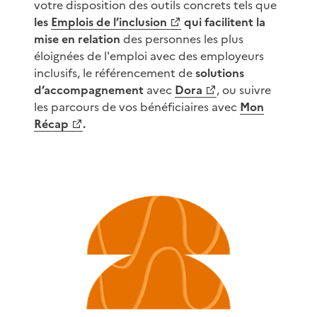
votre disposition des outils concrets tels que
les
Emplois de l’inclusion
qui facilitent la
(Ouvre une nouvelle fenêtre)
mise en relation
des personnes les plus
éloignées de l'emploi avec des employeurs
inclusifs, le référencement de
solutions
d’accompagnement
avec
Dora
, ou suivre
(Ouvre une nouvelle fenêtre)
les parcours de vos bénéficiaires avec
Mon
(Ouvre une nouvelle fenêtre)
Récap
.