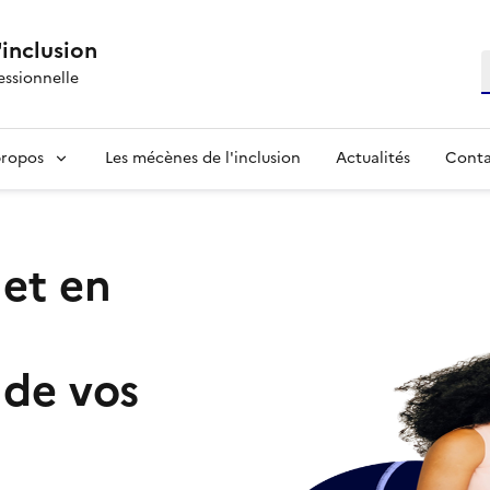
'inclusion
R
essionnelle
propos
Les mécènes de l'inclusion
Actualités
Conta
 et en
de vos